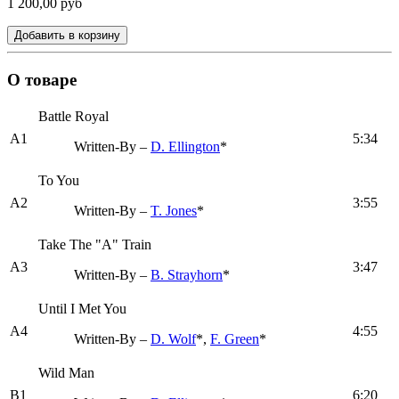
1 200,00 руб
Добавить в корзину
О товаре
Battle Royal
A1
5:34
Written-By –
D. Ellington
*
To You
A2
3:55
Written-By –
T. Jones
*
Take The "A" Train
A3
3:47
Written-By –
B. Strayhorn
*
Until I Met You
A4
4:55
Written-By –
D. Wolf
*,
F. Green
*
Wild Man
B1
6:20