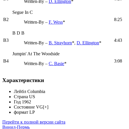
Written-By –
D. Ellington
*
Segue In C
B2
8:25
Written-By –
F. Wess
*
B D B
B3
4:43
Written-By –
B. Strayhorn
*,
D. Ellington
*
Jumpin' At The Woodside
B4
3:08
Written-By –
C. Basie
*
Характеристики
Лейбл
Columbia
Страна
US
Год
1962
Состояние
VG[+]
формат
LP
Перейти к полной версии сайта
Винил-Пермь