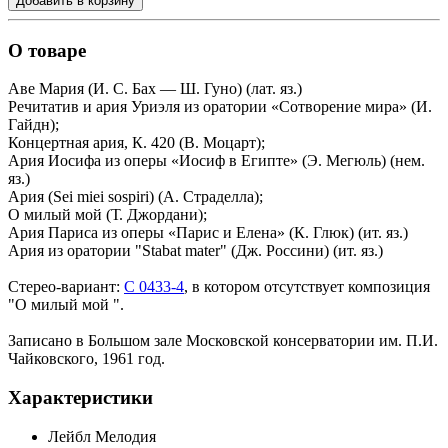
Добавить в корзину
О товаре
Аве Мария (И. С. Бах — Ш. Гуно) (лат. яз.)
Речитатив и ария Уриэля из оратории «Сотворение мира» (И.
Гайдн);
Концертная ария, К. 420 (В. Моцарт);
Ария Иосифа из оперы «Иосиф в Египте» (Э. Мегюль) (нем.
яз.)
Ария (Sei miei sospiri) (А. Страделла);
О милый мой (Т. Джордани);
Ария Париса из оперы «Парис и Елена» (К. Глюк) (ит. яз.)
Ария из оратории "Stabat mater" (Дж. Россини) (ит. яз.)
Стерео-вариант:
С 0433-4
, в котором отсутствует композиция
"О милый мой ".
Записано в Большом зале Московской консерватории им. П.И.
Чайковского, 1961 год.
Характеристики
Лейбл
Мелодия