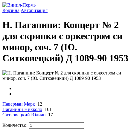
Корзина
Авторизация
Н. Паганини: Концерт № 2
для скрипки с оркестром си
минор, соч. 7 (Ю.
Ситковецкий) Д 1089-90 1953
Паверман Марк
12
Паганини Никколо
161
Ситковецкий Юлиан
17
Количество: