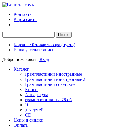
Контакты
Карта сайта
Корзина:
0
товар
товара
(пусто)
Ваша учетная запись
Добро пожаловать
Вход
Каталог
Грампластинки иностранные
Грампластинки иностранные 2
Грампластинки советские
Книги
Аппаратура
грампластинки на 78 об
10"
для детей
CD
Цены и скидки
Оплата