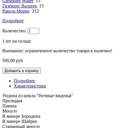
Gieseking Walter
15
Гизекинг Вальтер
15
Равель Морис
212
Подробнее
Количество:
1
шт на складе
Внимание: ограниченное количество товара в наличии!
500,00 руб
Подробнее
Характеристики
Ундина из цикла "Ночные виденья"
Прелюдия
Павана
Менуэт
В манере Бородина
В манере Шабрие
Старинный менуэт