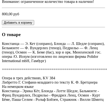
Внимание: ограниченное количество товара в наличии!
800,00 руб
Добавить в корзину
О товаре
Констанца — Э. Кет (сопрано), Блонда — Л. Шедле (сопрано),
Бельмонте — Ф. Вундерлих (тенор), Педрильо — Ф. Ленц
(тенор), Осмин — К. Беме (бас), хор и орк. Мюнхенской гос.
оперы /О. Иохум (изготовлено по лицензии фирмы Polidor
International mbH, Гамбург)
================================================
Опера в трех действиях, KV 384
Либретто Г. Стефани-младшего по тексту К. Ф. Бретцнера
На немецком языке
Констанца - Эрика Кёт, Блонда - Лотте Шедле, Бальмонте -
Фриц Вундерлих, Педрильо - Фридрих Ленц, Осмин - Курт
Бёме, Паша Селим - Рольф Бойзен, Стражник - Вилли Шмитц