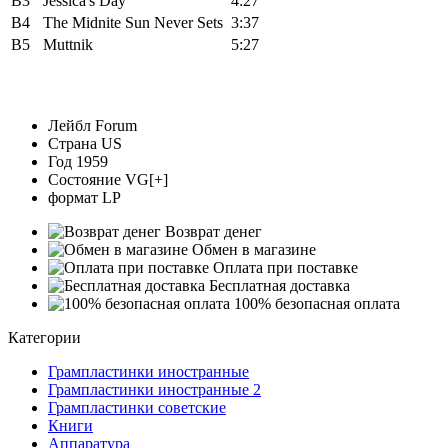
B3
Jessica's Day
4:27
B4
The Midnite Sun Never Sets
3:37
B5
Muttnik
5:27
Лейбл
Forum
Страна
US
Год
1959
Состояние
VG[+]
формат
LP
Возврат денег
Обмен в магазине
Оплата при поставке
Бесплатная доставка
100% безопасная оплата
Категории
Грампластинки иностранные
Грампластинки иностранные 2
Грампластинки советские
Книги
Аппаратура