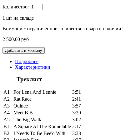
Количество:
1
шт на складе
Внимание: ограниченное количество товара в наличии!
2 500,00 руб
Подробнее
Характеристики
Треклист
A1
For Lena And Lennie
3:51
A2
Rat Race
2:41
A3
Quince
3:57
A4
Meet B B
3:29
A5
The Big Walk
3:02
B1
A Square At The Roundtable
2:17
B2
I Needs To Be Bee'd With
3:33