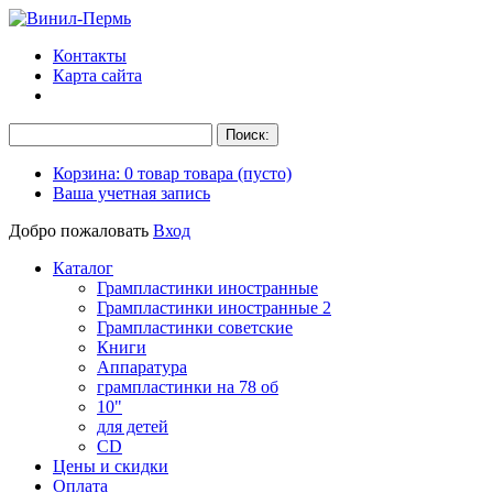
Контакты
Карта сайта
Корзина:
0
товар
товара
(пусто)
Ваша учетная запись
Добро пожаловать
Вход
Каталог
Грампластинки иностранные
Грампластинки иностранные 2
Грампластинки советские
Книги
Аппаратура
грампластинки на 78 об
10"
для детей
CD
Цены и скидки
Оплата