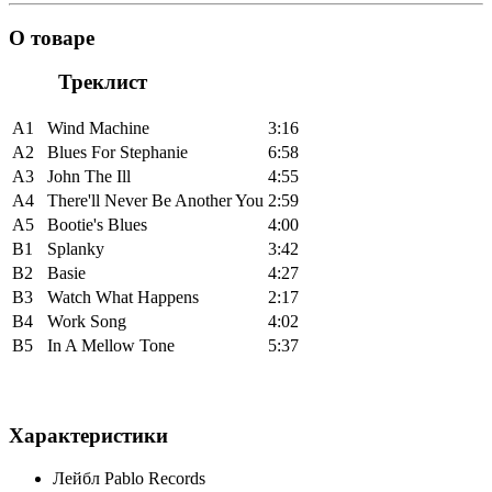
О товаре
Треклист
A1
Wind Machine
3:16
A2
Blues For Stephanie
6:58
A3
John The Ill
4:55
A4
There'll Never Be Another You
2:59
A5
Bootie's Blues
4:00
B1
Splanky
3:42
B2
Basie
4:27
B3
Watch What Happens
2:17
B4
Work Song
4:02
B5
In A Mellow Tone
5:37
Характеристики
Лейбл
Pablo Records