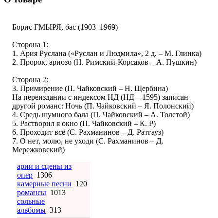
Борис ГМЫРЯ, бас (1903–1969)
Сторона 1:
1. Ария Руслана («Руслан и Людмила», 2 д. – М. Глинка)
2. Пророк, ариозо (Н. Римский-Корсаков – А. Пушкин)
Сторона 2:
3. Примирение (П. Чайковский – Н. Щербина)
На переиздании с индексом НД (НД—1595) записан
другой романс: Ночь (П. Чайковский – Я. Полонский)
4. Средь шумного бала (П. Чайковский – А. Толстой)
5. Растворил я окно (П. Чайковский – К. Р)
6. Проходит всё (С. Рахманинов – Д. Ратгауз)
7. О нет, молю, не уходи (С. Рахманинов – Д.
Мережковский)
арии и сцены из
опер
1306
камерные песни
120
романсы
1013
сольные
альбомы
313