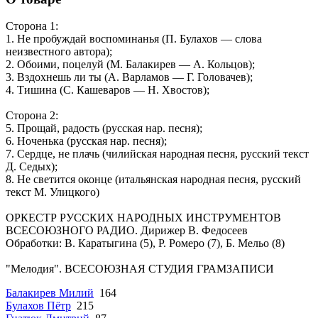
Сторона 1:
1. Не пробуждай воспоминанья (П. Булахов — слова
неизвестного автора);
2. Обоими, поце­луй (М. Балакирев — А. Кольцов);
3. Вздох­нешь ли ты (А. Варламов — Г. Голова­чев);
4. Тишина (С. Кашеваров — Н. Хво­стов);
Сторона 2:
5. Прощай, радость (русская нар. песня);
6. Ноченька (русская нар. песня);
7. Серд­це, не плачь (чилийская народная песня, рус­ский текст
Д. Седых);
8. Не светится окон­це (итальянская народная песня, русский
текст М. Улицкого)
ОРКЕСТР РУССКИХ НАРОДНЫХ ИНСТРУМЕНТОВ
ВСЕСОЮЗНОГО РАДИО. Дирижер В. Федосеев
Обработки: В. Каратыгина (5), Р. Ромеро (7), Б. Мельо (8)
"Мелодия". ВСЕСОЮЗНАЯ СТУДИЯ ГРАМЗАПИСИ
Балакирев Милий
164
Булахов Пётр
215