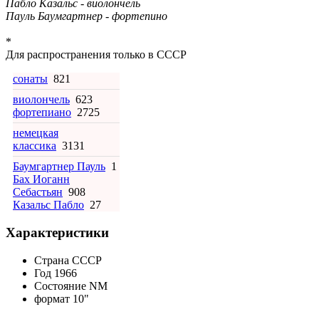
Пабло Казальс - виолончель
Пауль Баумгартнер - фортепино
*
Для распространения только в СССР
сонаты
821
виолончель
623
фортепиано
2725
немецкая
классика
3131
Баумгартнер Пауль
1
Бах Иоганн
Себастьян
908
Казальс Пабло
27
Характеристики
Страна
СССР
Год
1966
Состояние
NM
формат
10"