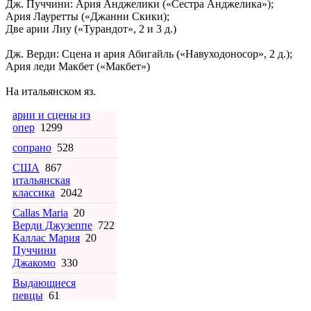
Дж. Пуччини: Ария Анджелики («Сестра Анджелика»);
Ария Лауретты («Джанни Скики);
Две арии Лиу («Турандот», 2 и 3 д.)
Дж. Верди: Сцена и ария Абигайль («Навуходоносор», 2 д.);
Ария леди Макбет («Макбет»)
На итальянском яз.
арии и сцены из
опер
1299
сопрано
528
США
867
итальянская
классика
2042
Callas Maria
20
Верди Джузеппе
722
Каллас Мария
20
Пуччини
Джакомо
330
Выдающиеся
певцы
61