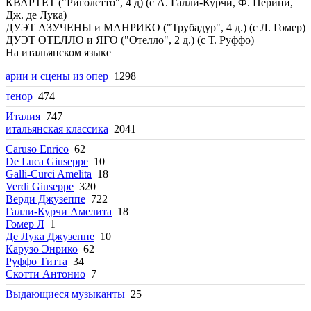
КВАРТЕТ ("Риголетто", 4 д) (с А. Галли-Курчи, Ф. Перини,
Дж. де Лука)
ДУЭТ АЗУЧЕНЫ и МАНРИКО ("Трубадур", 4 д.) (с Л. Гомер)
ДУЭТ ОТЕЛЛО и ЯГО ("Отелло", 2 д.) (с Т. Руффо)
На итальянском языке
арии и сцены из опер
1298
тенор
474
Италия
747
итальянская классика
2041
Caruso Enrico
62
De Luca Giuseppe
10
Galli-Curci Amelita
18
Verdi Giuseppe
320
Верди Джузеппе
722
Галли-Курчи Амелита
18
Гомер Л
1
Де Лука Джузеппе
10
Карузо Энрико
62
Руффо Титта
34
Скотти Антонио
7
Выдающиеся музыканты
25