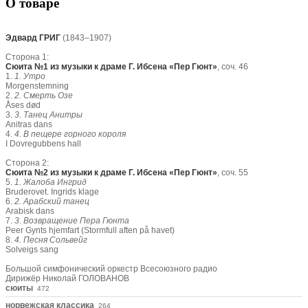
О товаре
Эдвард ГРИГ
(1843–1907)
Сторона 1:
Сюита №1 из музыки к драме Г. Ибсена «Пер Гюнт»
, соч. 46
1.
1. Утро
Morgenstemning
2.
2. Смерть Озе
Åses død
3.
3. Танец Анитры
Anitras dans
4.
4. В пещере горного короля
I Dovregubbens hall
Сторона 2:
Сюита №2 из музыки к драме Г. Ибсена «Пер Гюнт»
, соч. 55
5.
1. Жалоба Ингрид
Bruderovet. Ingrids klage
6.
2. Арабский танец
Arabisk dans
7.
3. Возвращение Пера Гюнта
Peer Gynts hjemfart (Stormfull aften på havet)
8.
4. Песня Сольвейг
Solveigs sang
Большой симфонический оркестр Всесоюзного радио
Дирижёр Николай ГОЛОВАНОВ
сюиты
472
норвежская классика
264