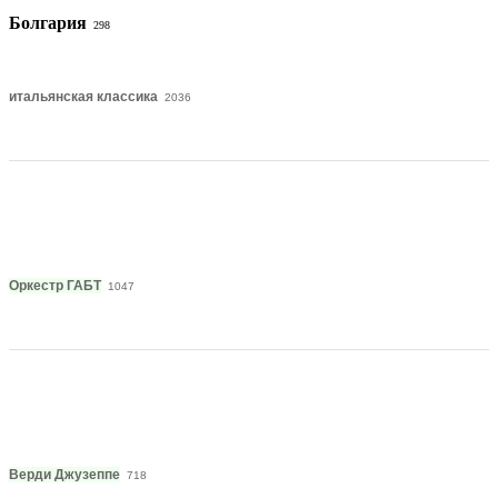
Болгария
298
итальянская классика
2036
Оркестр ГАБТ
1047
Верди Джузеппе
718