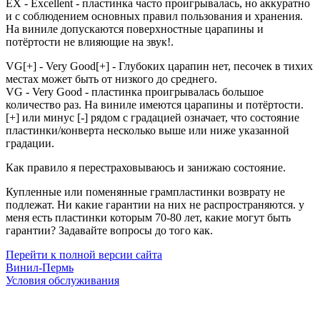
EX - Excellent - пластинка часто проигрывалась, но аккуратно
и с соблюдением основных правил пользования и хранения.
На виниле допускаются поверхностные царапины и
потёртости не влияющие на звук!.
VG[+] - Very Good[+] - Глубоких царапин нет, песочек в тихих
местах может быть от низкого до среднего.
VG - Very Good - пластинка проигрывалась большое
количество раз. На виниле имеются царапины и потёртости.
[+] или минус [-] рядом с градацией означает, что состояние
пластинки/конверта несколько выше или ниже указанной
градации.
Как правило я перестраховываюсь и занижаю состояние.
Купленные или поменянные грампластинки возврату не
подлежат. Ни какие гарантии на них не распространяются. у
меня есть пластинки которым 70-80 лет, какие могут быть
гарантии? Задавайте вопросы до того как.
Перейти к полной версии сайта
Винил-Пермь
Условия обслуживания