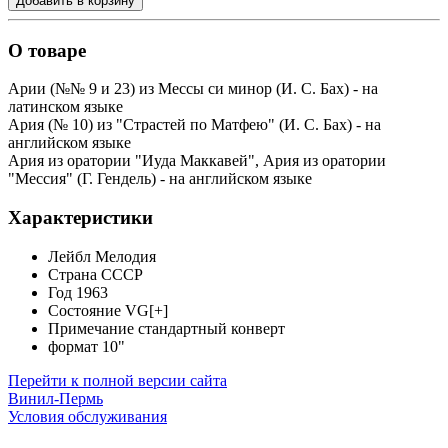
Добавить в корзину
О товаре
Арии (№№ 9 и 23) из Мессы си минор (И. С. Бах) - на
латинском языке
Ария (№ 10) из "Страстей по Матфею" (И. С. Бах) - на
английском языке
Ария из оратории "Иуда Маккавей", Ария из оратории
"Мессия" (Г. Гендель) - на английском языке
Характеристики
Лейбл
Мелодия
Страна
СССР
Год
1963
Состояние
VG[+]
Примечание
стандартный конверт
формат
10"
Перейти к полной версии сайта
Винил-Пермь
Условия обслуживания