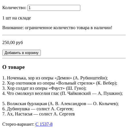
Количество:
1
шт на складе
Внимание: ограниченное количество товара в наличии!
250,00 руб
Добавить в корзину
О товаре
1. Ноченька, хор из оперы «Демон» (А. Ру­бинштейн);
2. Хор охотников из оперы «Вольный стрелок» (К. Вебер);
3. Хор сол­дат из оперы «Фауст» (Ш. Гуно);
4. Что смолкнул веселия глас (П. Чайковский — А, Пушкин);
5. Волжская бурлацкая (А. В. Александров — О. Колычев);
6. Ду­бинушка — солист А. Сер­геев;
7. Ах, Настасья — солист А. Сер­геев
Стерео-вариант:
С 1537-8