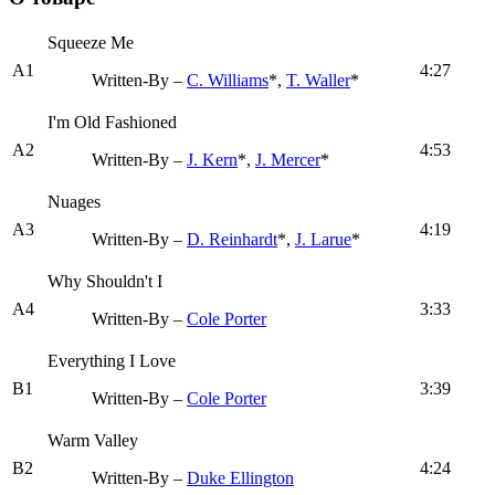
Squeeze Me
A1
4:27
Written-By –
C. Williams
*,
T. Waller
*
I'm Old Fashioned
A2
4:53
Written-By –
J. Kern
*,
J. Mercer
*
Nuages
A3
4:19
Written-By –
D. Reinhardt
*,
J. Larue
*
Why Shouldn't I
A4
3:33
Written-By –
Cole Porter
Everything I Love
B1
3:39
Written-By –
Cole Porter
Warm Valley
B2
4:24
Written-By –
Duke Ellington