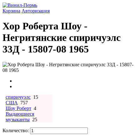
Корзина
Авторизация
Хор Роберта Шоу -
Негритянские спиричуэлс
33Д - 15807-08 1965
спиричуэлс
15
США
757
Шоу Роберт
4
Выдающиеся
музыканты
25
Количество: