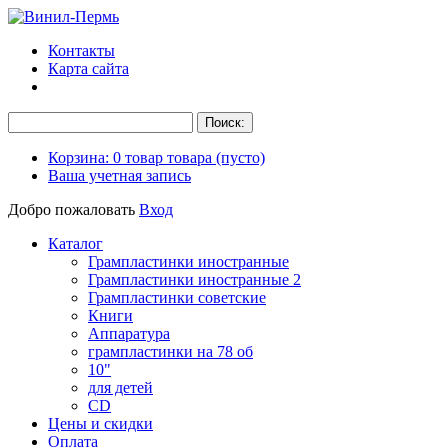
Контакты
Карта сайта
Корзина:
0
товар
товара
(пусто)
Ваша учетная запись
Добро пожаловать
Вход
Каталог
Грампластинки иностранные
Грампластинки иностранные 2
Грампластинки советские
Книги
Аппаратура
грампластинки на 78 об
10"
для детей
CD
Цены и скидки
Оплата