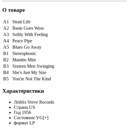
О товаре
A1
Strait Life
A2
Basie Goes Wess
A3
Softly With Feeling
A4
Peace Pipe
A5
Blues Go Away
B1
Stereophonic
B2
Mambo Mist
B3
Sixteen Men Swinging
B4
She's Just My Size
B5
You're Not The Kind
Характеристики
Лейбл
Verve Records
Страна
US
Год
1956
Состояние
VG[+]
формат
LP