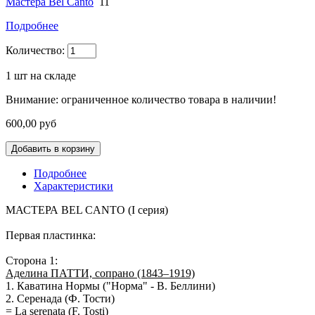
Мастера Bel Canto
11
Подробнее
Количество:
1
шт на складе
Внимание: ограниченное количество товара в наличии!
600,00 руб
Подробнее
Характеристики
МАСТЕРА BEL CANTO (I серия)
Первая пластинка:
Сторона 1:
Аделина ПАТТИ, сопрано (1843–1919)
1.
Каватина Нормы
("Норма" - В. Беллини)
2.
Серенада
(Ф. Тости)
= La serenata (F. Tosti)