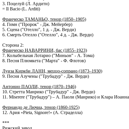
3.
Поцелуй
(Л. Ардити)
= Il Bacio (L. Arditi)
Франческо ТАМАНЬО, тенор (1850–1905)
4.
Гимн
("Пророк" - Дж. Мейербер)
5.
Сцена
("Отелло", 1 д. - Дж. Верди)
6.
Смерть Отелло
("Отелло", 4 д. - Дж. Верди)
Сторона 2:
Франческо НАВАРРИНИ, бас (1855–1923)
7.
Колыбельная Лотарио
("Миньон" - А. Тома)
8.
Песня Плюмкета
("Марта" - Ф. Флотов)
Луиза Киркби ЛАНН, меццо-сопрано (1873–1930)
9.
Песня Азучены
("Трубадур" - Дж. Верди)
Антонио ПАОЛИ, тенор (1870–1946)
10.
Стретта Манрико
("Трубадур" - Дж. Верди)
11.
Miserere
("Трубадур") – А. Паоли (Манрико) и Клара Иоанна
Фернандо де Лючиа, тенор (1860-1925)
12.
Ария «Pieta, Signore!»
(А. Страделла)
***
Рижский завод