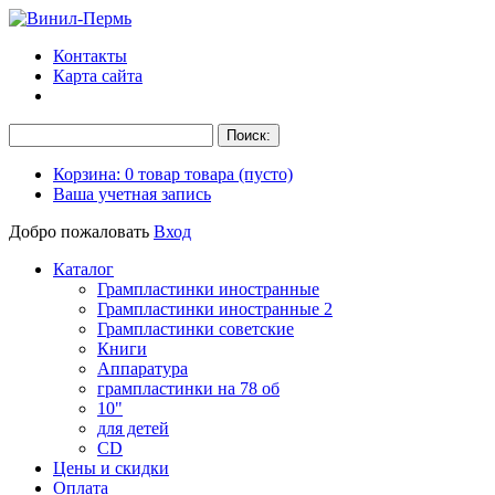
Контакты
Карта сайта
Корзина:
0
товар
товара
(пусто)
Ваша учетная запись
Добро пожаловать
Вход
Каталог
Грампластинки иностранные
Грампластинки иностранные 2
Грампластинки советские
Книги
Аппаратура
грампластинки на 78 об
10"
для детей
CD
Цены и скидки
Оплата