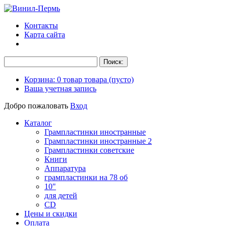
Контакты
Карта сайта
Корзина:
0
товар
товара
(пусто)
Ваша учетная запись
Добро пожаловать
Вход
Каталог
Грампластинки иностранные
Грампластинки иностранные 2
Грампластинки советские
Книги
Аппаратура
грампластинки на 78 об
10"
для детей
CD
Цены и скидки
Оплата