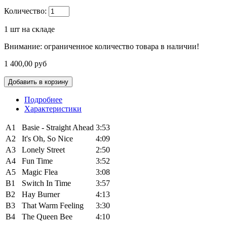
Количество:
1
шт на складе
Внимание: ограниченное количество товара в наличии!
1 400,00 руб
Подробнее
Характеристики
A1
Basie - Straight Ahead
3:53
A2
It's Oh, So Nice
4:09
A3
Lonely Street
2:50
A4
Fun Time
3:52
A5
Magic Flea
3:08
B1
Switch In Time
3:57
B2
Hay Burner
4:13
B3
That Warm Feeling
3:30
B4
The Queen Bee
4:10