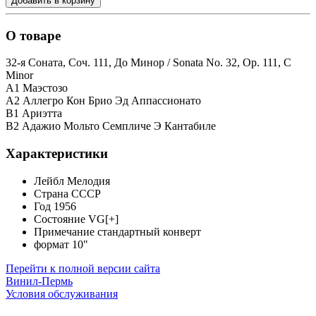
Добавить в корзину
О товаре
32-я Соната, Соч. 111, До Минор / Sonata No. 32, Op. 111, C
Minor
А1 Маэстозо
А2 Аллегро Кон Брио Эд Аппассионато
B1 Ариэтта
B2 Адажио Мольто Семпличе Э Кантабиле
Характеристики
Лейбл
Мелодия
Страна
СССР
Год
1956
Состояние
VG[+]
Примечание
стандартный конверт
формат
10"
Перейти к полной версии сайта
Винил-Пермь
Условия обслуживания