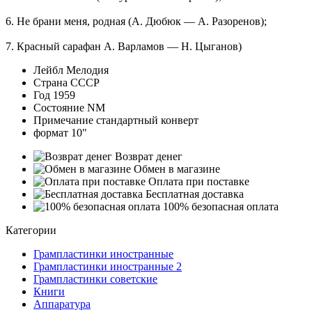
6. Не брани меня, родная (А. Дю­бюк — А. Разоренов);
7. Красный сарафан А. Варламов — Н. Цыганов)
Лейбл
Мелодия
Страна
СССР
Год
1959
Состояние
NM
Примечание
стандартный конверт
формат
10"
Возврат денег
Обмен в магазине
Оплата при поставке
Бесплатная доставка
100% безопасная оплата
Категории
Грампластинки иностранные
Грампластинки иностранные 2
Грампластинки советские
Книги
Аппаратура