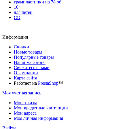
грампластинки на 78 об
10"
для детей
CD
Информация
Скидки
Новые товары
Популярные товары
Наши магазины
Свяжитесь с нами
О компании
Карта сайта
Работает на
PrestaShop
™
Моя учетная запись
Мои заказы
Мои кредитные квитанции
Мои адреса
Моя личная информация
Выйти