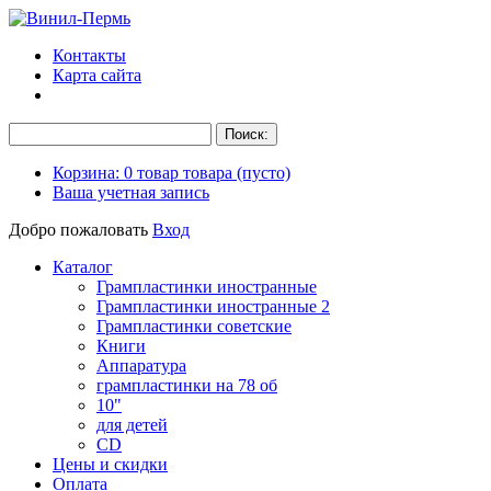
Контакты
Карта сайта
Корзина:
0
товар
товара
(пусто)
Ваша учетная запись
Добро пожаловать
Вход
Каталог
Грампластинки иностранные
Грампластинки иностранные 2
Грампластинки советские
Книги
Аппаратура
грампластинки на 78 об
10"
для детей
CD
Цены и скидки
Оплата