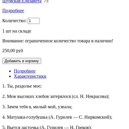
Шумская Елизавета
75
Подробнее
Количество:
1
шт на складе
Внимание: ограниченное количество товара в наличии!
250,00 руб
Подробнее
Характеристики
1. Ты, раздолье мое;
2. Меж высоких хлебов затерялося (сл. Н. Некрасова);
3. Зачем тебя я, милый мой, узнала;
4. Матушка-го­лубушка (А. Гурилев — С. Ниркомский);
5. Вьется ласточка (А. Гурилев — Н. Гре­ков);