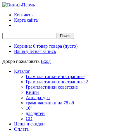
Контакты
Карта сайта
Корзина:
0
товар
товара
(пусто)
Ваша учетная запись
Добро пожаловать
Вход
Каталог
Грампластинки иностранные
Грампластинки иностранные 2
Грампластинки советские
Книги
Аппаратура
грампластинки на 78 об
10"
для детей
CD
Цены и скидки
Оплата