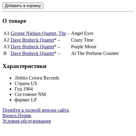
Добавить в корзину
О товаре
A1
George Nielsen Quartet, The
–
Angel Eyes
A2
Dave Brubeck Quartet
*
–
Crazy Time
A3
Dave Brubeck Quartet
*
–
Purple Moon
B
Dave Brubeck Quartet
*
–
At The Perfume Counter
Характеристики
Лейбл
Crown Records
Страна
US
Год
1964
Состояние
NM
формат
LP
Перейти к полной версии сайта
Винил-Пермь
Условия обслуживания