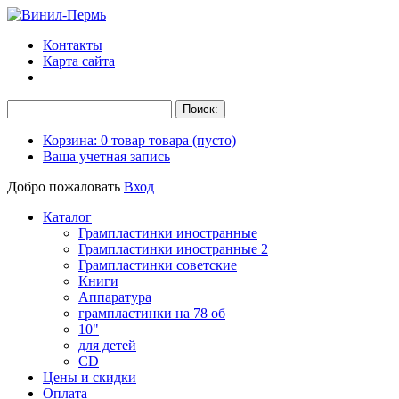
Контакты
Карта сайта
Корзина:
0
товар
товара
(пусто)
Ваша учетная запись
Добро пожаловать
Вход
Каталог
Грампластинки иностранные
Грампластинки иностранные 2
Грампластинки советские
Книги
Аппаратура
грампластинки на 78 об
10"
для детей
CD
Цены и скидки
Оплата