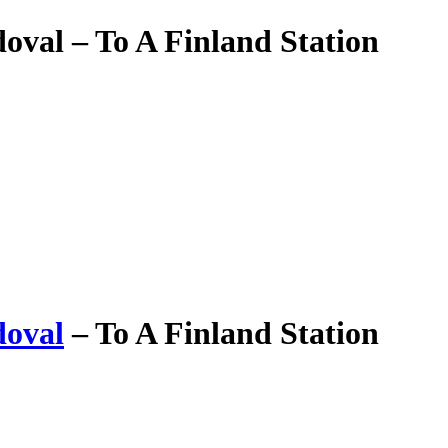
oval ‎– To A Finland Station
doval
‎–
To A Finland Station