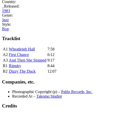
Country:
Released:
1983
Genre:
Jazz
Style:
Bop
Tracklist
A1
Wheatleigh Hall
7:58
A2
First Chance
6:12
A3
And Then She Stopped
9:17
B1
Rimsky
8:44
B2
Dizzy The Duck
12:07
Companies, etc.
Phonographic Copyright (p)
–
Pablo Records, Inc.
Recorded At
–
Takomo Studiot
Credits