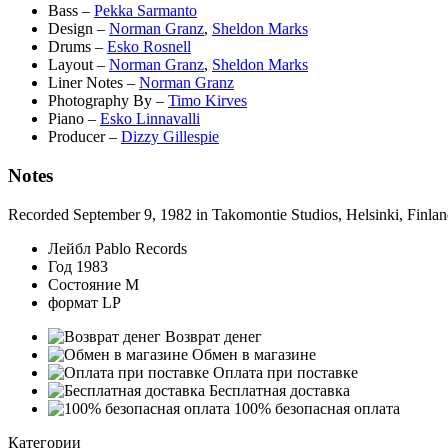
Bass
–
Pekka Sarmanto
Design
–
Norman Granz
,
Sheldon Marks
Drums
–
Esko Rosnell
Layout
–
Norman Granz
,
Sheldon Marks
Liner Notes
–
Norman Granz
Photography By
–
Timo Kirves
Piano
–
Esko Linnavalli
Producer
–
Dizzy Gillespie
Notes
Recorded September 9, 1982 in Takomontie Studios, Helsinki, Finla
Лейбл
Pablo Records
Год
1983
Состояние
M
формат
LP
Возврат денег
Обмен в магазине
Оплата при поставке
Бесплатная доставка
100% безопасная оплата
Категории