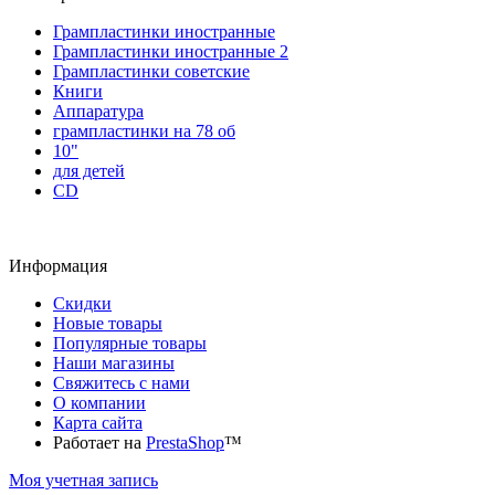
Грампластинки иностранные
Грампластинки иностранные 2
Грампластинки советские
Книги
Аппаратура
грампластинки на 78 об
10"
для детей
CD
Информация
Скидки
Новые товары
Популярные товары
Наши магазины
Свяжитесь с нами
О компании
Карта сайта
Работает на
PrestaShop
™
Моя учетная запись