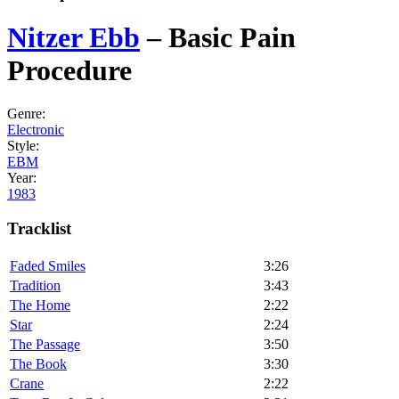
Nitzer Ebb
‎–
Basic Pain
Procedure
Genre:
Electronic
Style:
EBM
Year:
1983
Tracklist
Faded Smiles
3:26
Tradition
3:43
The Home
2:22
Star
2:24
The Passage
3:50
The Book
3:30
Crane
2:22