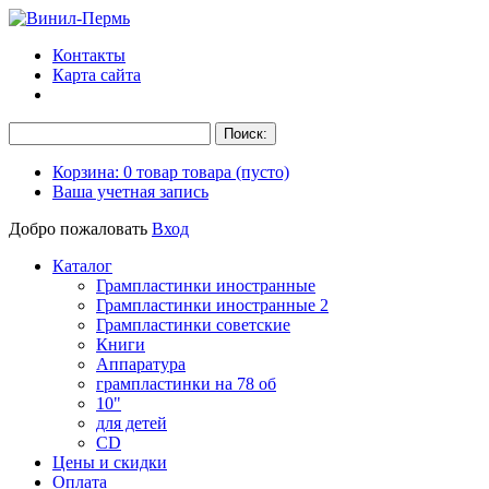
Контакты
Карта сайта
Корзина:
0
товар
товара
(пусто)
Ваша учетная запись
Добро пожаловать
Вход
Каталог
Грампластинки иностранные
Грампластинки иностранные 2
Грампластинки советские
Книги
Аппаратура
грампластинки на 78 об
10"
для детей
CD
Цены и скидки
Оплата