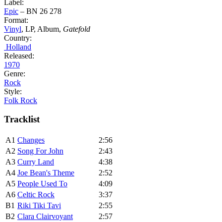
Label:
Epic
‎– BN 26 278
Format:
Vinyl
, LP, Album,
Gatefold
Country:
Holland
Released:
1970
Genre:
Rock
Style:
Folk Rock
Tracklist
A1
Changes
2:56
A2
Song For John
2:43
A3
Curry Land
4:38
A4
Joe Bean's Theme
2:52
A5
People Used To
4:09
A6
Celtic Rock
3:37
B1
Riki Tiki Tavi
2:55
B2
Clara Clairvoyant
2:57