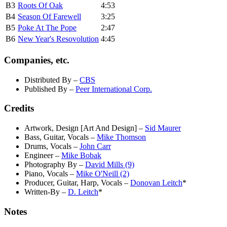
B3
Roots Of Oak
4:53
B4
Season Of Farewell
3:25
B5
Poke At The Pope
2:47
B6
New Year's Resovolution
4:45
Companies, etc.
Distributed By
–
CBS
Published By
–
Peer International Corp.
Credits
Artwork, Design [Art And Design]
–
Sid Maurer
Bass, Guitar, Vocals
–
Mike Thomson
Drums, Vocals
–
John Carr
Engineer
–
Mike Bobak
Photography By
–
David Mills (9)
Piano, Vocals
–
Mike O'Neill (2)
Producer, Guitar, Harp, Vocals
–
Donovan Leitch
*
Written-By
–
D. Leitch
*
Notes