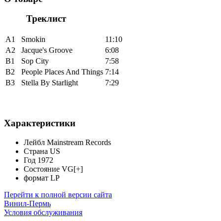
Треклист
A1
Smokin
11:10
A2
Jacque's Groove
6:08
B1
Sop City
7:58
B2
People Places And Things
7:14
B3
Stella By Starlight
7:29
Характеристики
Лейбл
Mainstream Records
Страна
US
Год
1972
Состояние
VG[+]
формат
LP
Перейти к полной версии сайта
Винил-Пермь
Условия обслуживания