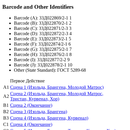
Barcode and Other Identifiers
Barcode (A): 33Д022869/2-1 1
Barcode (B): 33Д022870/2-1 2
Barcode (C): 33Д022871/2-3 3
Barcode (D): 33Д022872/2-3 4
Barcode (E): 33Д022873/2-1 5
Barcode (F): 33Д022874/2-1 6
Barcode (G): 33Д022875/2-1 7
Barcode (H): 33Д022876/2-1 8
Barcode (I): 33Д022877/2-2 9
Barcode (J): 33Д022878/2-1 10
Other (State Standard): ГОСТ 5289-68
Первое Действие
A1
Сцена 1 (Изольда, Брангена, Молодой Матрос)
Сцена 2 (Изольда, Брангена, Молодой Матрос,
A2
Тристан, Курвенал, Хор)
B1
Сцена 2 (Окончание)
B2
Сцена 3 (Изольда, Брангена)
B3
Сцена 4 (Изольда, Брангена, Курвенал)
С1
Сцена 4 (Окончание)