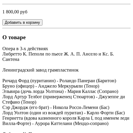
1 800,00 руб
Добавить в корзину
О товаре
Опера в 3-х действиях
Либретто К. Пеполи по пьесе Ж. А. П. Ансело и Кс. Б.
Сантена
Ленинградский завод грампластинок
Ричард Форд (пуританин) - Роландо Панераи (Баритон)
Бруно (офицер) - Анджело Меркурьяли (Тенор)
Эльвира (дочь лорда Уолтона) - Мария Каллас (Сопрано)
Лорд Артур Телбот (приверженец Стюартов) - Джузеппе ди
Стефано (Тенор)
Сэр Джордж (его брат) - Никола Росси-Лемени (Бас)
Лорд Уолтон (один из вождей пуритан) - Карло Форти (Бас)
Генриетта (вдова казненного короля Карла I, под именем леди
Вилла-Форте) - Аурора Каттелани (Меццо-сопрано)