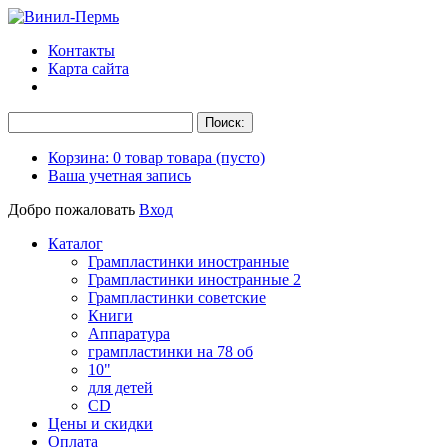
Контакты
Карта сайта
Корзина:
0
товар
товара
(пусто)
Ваша учетная запись
Добро пожаловать
Вход
Каталог
Грампластинки иностранные
Грампластинки иностранные 2
Грампластинки советские
Книги
Аппаратура
грампластинки на 78 об
10"
для детей
CD
Цены и скидки
Оплата