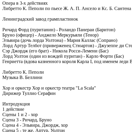
Опера в 3-х действиях
Либретто К. Пеполи по пьесе Ж. А. П. Ансело и Кс. Б. Сантена
Ленинградский завод грампластинок
Ричард Форд (пуританин) - Роландо Панераи (Баритон)
Бруно (офицер) - Анджело Меркурьяли (Тенор)
Эльвира (дочь лорда Уолтона) - Мария Каллас (Сопрано)
Лорд Артур Телбот (приверженец Стюартов) - Джузеппе ди Сте
Сэр Джордж (его брат) - Никола Росси-Лемени (Бас)
Лорд Уолтон (один из вождей пуритан) - Карло Форти (Бас)
Генриетта (вдова казненного короля Карла I, под именем леди
Либретто К. Пеполи
Музыка В. Беллини
Хор и оркестр Хор и оркестр театра "La Scala"
Дирижер Туллио Серафин
Интродукция
1 действие
Сцены 1 и 2 - хор
Сцена 3 - Ричард, Бруно
Сцена 4 - Эльвира, Джордж, хор
Сцена 5 - те же, Артур, Уолтон