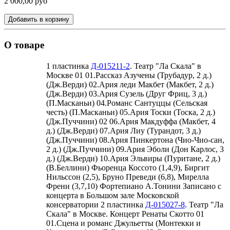
2 000,00 руб
Добавить в корзину
О товаре
1 пластинка
Д-015211-2
. Театр "Ла Скала" в
Москве 01 01.Рассказ Азучены (Трубадур, 2 д.)
(Дж.Верди) 02.Ария леди Макбет (Макбет, 2 д.)
(Дж.Верди) 03.Ария Сузель (Друг Фриц, 3 д.)
(П.Масканьи) 04.Романс Сантуццы (Сельская
честь) (П.Масканьи) 05.Ария Тоски (Тоска, 2 д.)
(Дж.Пуччини) 02 06.Ария Макдуффа (Макбет, 4
д.) (Дж.Верди) 07.Ария Лиу (Турандот, 3 д.)
(Дж.Пуччини) 08.Ария Пинкертона (Чио-Чио-сан,
2 д.) (Дж.Пуччини) 09.Ария Эболи (Дон Карлос, 3
д.) (Дж.Верди) 10.Ария Эльвиры (Пуритане, 2 д.)
(В.Беллини) Фьоренца Коссото (1,4,9), Биргит
Нильссон (2,5), Бруно Преведи (6,8), Мирелла
Френи (3,7,10) Фортепиано А.Тонини Записано с
концерта в Большом зале Московской
консерватории 2 пластинка
Д-015027-8
. Театр "Ла
Скала" в Москве. Концерт Ренаты Скотто 01
01.Сцена и романс Джульетты (Монтекки и