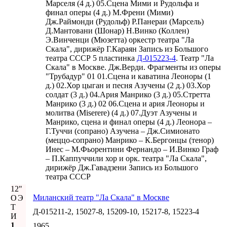
Марселя (4 д.) 05.Сцена Мими и Рудольфа и
финал оперы (4 д.) М.Френи (Мими)
Дж.Раймонди (Рудольф) Р.Панераи (Марсель)
Д.Мантовани (Шонар) Н.Винко (Коллен)
Э.Винченци (Мюзетта) оркестр театра "Ла
Скала", дирижёр Г.Караян Запись из Большого
театра СССР 5 пластинка
Д-015223-4
. Театр "Ла
Скала" в Москве. Дж.Верди. Фрагменты из оперы
"Трубадур" 01 01.Сцена и каватина Леоноры (1
д.) 02.Хор цыган и песня Азучены (2 д.) 03.Хор
солдат (3 д.) 04.Ария Манрико (3 д.) 05.Стретта
Манрико (3 д.) 02 06.Сцена и ария Леоноры и
молитва (Miserere) (4 д.) 07.Дуэт Азучены и
Манрико, сцена и финал оперы (4 д.) Леонора –
Г.Туччи (сопрано) Азучена – Дж.Симионато
(меццо-сопрано) Манрико – К.Бергонцы (тенор)
Инес – М.Фьорентини Фернандо – И.Винко Граф
– П.Каппуччили хор и орк. театра "Ла Скала",
дирижёр Дж.Гавадзени Запись из Большого
театра СССР
12"
Миланский театр "Ла Скала" в Москве
О
Э
Т
Д-015211-2, 15027-8, 15209-10, 15217-8, 15223-4
И
1
1965