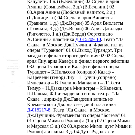
Капулети, 1 д.) (В.Беллини) 02.Сцена и ария
Амины (Сомнамбула, 2 д.) (В.Беллини) 02
03.Ария Адины (Любовный напиток, 2 д.)
(Г.Доницетти) 04.Сцена и ария Виолетты
(Травиата, 1 д.) (Дж.Верди) 05.Ария Виолетты
(Травиата, 3 д.) (Дж.Верди) 06.Ария Джильды
(Риголетто, 1 д.) (Дж.Верди) Фортепиано
А.Тонини 3 пластинка
Д-
0
1
5
2
0
9
-10
. Театр "Ла
Скала" в Москве. Дж.Пуччини. Фрагменты из
оперы "Турандот" 01 01.Выход Турандот, Три
загадки и финал второго действия 02 02.Сцена,
ария Лиу, ария Калафа и финал первого действия
03.Сцена Турандот и Калафа и финал оперы
Турандот – Б.Нильссон (сопрано) Калаф –
Б.Преведи (тенор) Лиу – Г.Туччи (сопрано)
Император – В.Гуллино Мандарин – Л.Тести
Тимур – Н.Дзаккариа Министры – Р.Капекки,
П.Пальма, Ф.Риччарди хор и орк. театра "Ла
Скала", дирижёр Дж.Гавадзени запись из
Кремлёвского Дворца съездов 4 пластинка
Д-015217-8
. Театр "Ла Скала" в Москве.
Дж.Пуччини. Фрагменты из оперы "Богема" 01
01.Сцена Мими и Рудольфа (1 д.) 02.Сцена Мими
и Марселя (3 д.) 02 03.Ариозо Мими, дуэт Мими и
Рудольфа и финал 3 д. 04.Дуэт Рудольфа и