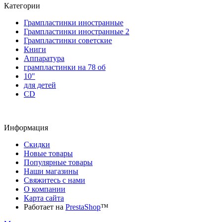
Категории
Грампластинки иностранные
Грампластинки иностранные 2
Грампластинки советские
Книги
Аппаратура
грампластинки на 78 об
10"
для детей
CD
Информация
Скидки
Новые товары
Популярные товары
Наши магазины
Свяжитесь с нами
О компании
Карта сайта
Работает на
PrestaShop
™