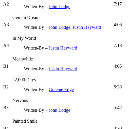
A2
7:17
Written-By –
John Lodge
Gemini Dream
A3
4:06
Written-By –
John Lodge
,
Justin Hayward
In My World
A4
7:18
Written-By –
Justin Hayward
Meanwhile
B1
4:05
Written-By –
Justin Hayward
22,000 Days
B2
5:28
Written-By –
Graeme Edge
Nervous
B3
5:42
Written-By –
John Lodge
Painted Smile
B4
3:20