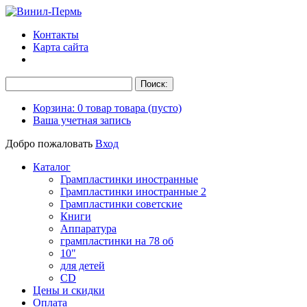
Контакты
Карта сайта
Корзина:
0
товар
товара
(пусто)
Ваша учетная запись
Добро пожаловать
Вход
Каталог
Грампластинки иностранные
Грампластинки иностранные 2
Грампластинки советские
Книги
Аппаратура
грампластинки на 78 об
10"
для детей
CD
Цены и скидки
Оплата