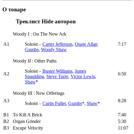
О товаре
Треклист
Hide авторов
Woody I : On The New Ark
A1
Soloist –
Carter Jefferson
,
Onaje Allan
7:17
Gumbs
,
Woody Shaw
Woody II : Other Paths
Soloist –
Buster Williams
,
James
A2
6:50
Spaulding
,
Steve Turre
,
Victor Lewis
,
Shaw
*
Woody III : New Offerings
A3
8:28
Soloist –
Curtis Fuller
,
Gumbs
*,
Shaw
*
B1
To Kill A Brick
7:40
B2
Organ Grinder
5:30
B3
Escape Velocity
11:07