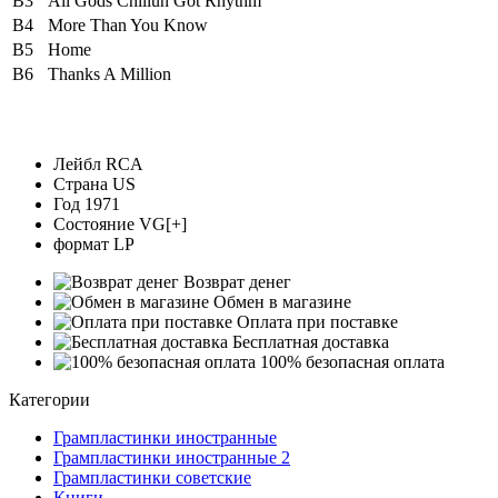
B3
All Gods Chillun Got Rhythm
B4
More Than You Know
B5
Home
B6
Thanks A Million
Лейбл
RCA
Страна
US
Год
1971
Состояние
VG[+]
формат
LP
Возврат денег
Обмен в магазине
Оплата при поставке
Бесплатная доставка
100% безопасная оплата
Категории
Грампластинки иностранные
Грампластинки иностранные 2
Грампластинки советские
Книги