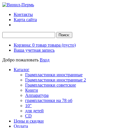
Контакты
Карта сайта
Корзина:
0
товар
товара
(пусто)
Ваша учетная запись
Добро пожаловать
Вход
Каталог
Грампластинки иностранные
Грампластинки иностранные 2
Грампластинки советские
Книги
Аппаратура
грампластинки на 78 об
10"
для детей
CD
Цены и скидки
Оплата