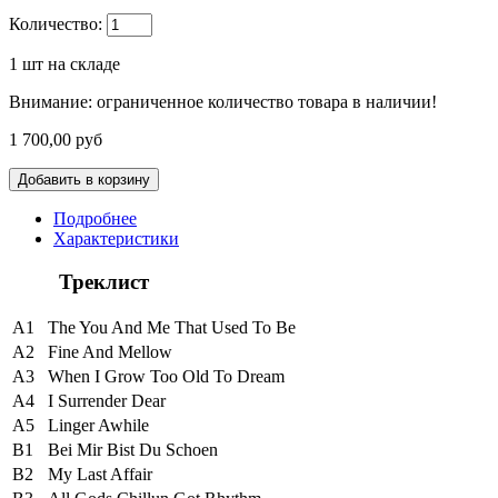
Количество:
1
шт на складе
Внимание: ограниченное количество товара в наличии!
1 700,00 руб
Подробнее
Характеристики
Треклист
A1
The You And Me That Used To Be
A2
Fine And Mellow
A3
When I Grow Too Old To Dream
A4
I Surrender Dear
A5
Linger Awhile
B1
Bei Mir Bist Du Schoen
B2
My Last Affair