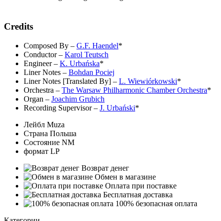
Credits
Composed By
–
G.F. Haendel
*
Conductor
–
Karol Teutsch
Engineer
–
K. Urbańska
*
Liner Notes
–
Bohdan Pociej
Liner Notes [Translated By]
–
L. Wiewiórkowski
*
Orchestra
–
The Warsaw Philharmonic Chamber Orchestra
*
Organ
–
Joachim Grubich
Recording Supervisor
–
J. Urbański
*
Лейбл
Muza
Страна
Польша
Состояние
NM
формат
LP
Возврат денег
Обмен в магазине
Оплата при поставке
Бесплатная доставка
100% безопасная оплата
Категории