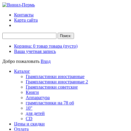
Контакты
Карта сайта
Корзина:
0
товар
товара
(пусто)
Ваша учетная запись
Добро пожаловать
Вход
Каталог
Грампластинки иностранные
Грампластинки иностранные 2
Грампластинки советские
Книги
Аппаратура
грампластинки на 78 об
10"
для детей
CD
Цены и скидки
Оплата