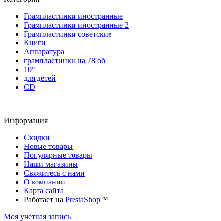
Грампластинки иностранные
Грампластинки иностранные 2
Грампластинки советские
Книги
Аппаратура
грампластинки на 78 об
10"
для детей
CD
Информация
Скидки
Новые товары
Популярные товары
Наши магазины
Свяжитесь с нами
О компании
Карта сайта
Работает на
PrestaShop
™
Моя учетная запись