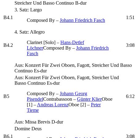
Streicher Und Basso Continuo B-dur
3. Satz: Largo
B4.1
1:51
Composed By –
Johann Friedrich Fasch
4. Satz: Allegro
Clarinet [Solo] –
Hans-Detlef
B4.2
3:08
Löchner
Composed By –
Johann Friedrich
Fasch
Aus: Konzert Für Zwei Oboen, Fagott, Streicher Und Basso
Continuo Es-dur
Aus: Konzert Für Zwei Oboen, Fagott, Streicher Und
Basso Continuo Es-dur
Composed By –
Johann Georg
B5
6:12
Pisendel
Contrabassoon –
Günter Klier
Oboe
[1] –
Andreas Lorenz
Oboe [2] –
Peter
Tieme
Aus: Missa Brevis D-dur
Domine Deus
B6.1
3:08