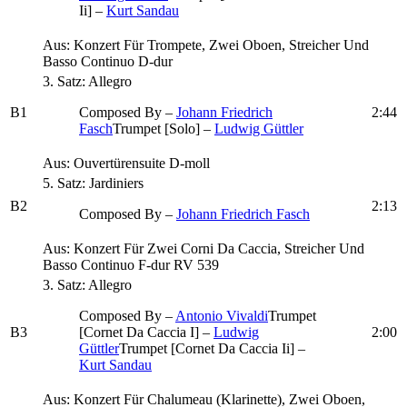
Ii] –
Kurt Sandau
Aus: Konzert Für Trompete, Zwei Oboen, Streicher Und
Basso Continuo D-dur
3. Satz: Allegro
B1
Composed By –
Johann Friedrich
2:44
Fasch
Trumpet [Solo] –
Ludwig Güttler
Aus: Ouvertürensuite D-moll
5. Satz: Jardiniers
B2
2:13
Composed By –
Johann Friedrich Fasch
Aus: Konzert Für Zwei Corni Da Caccia, Streicher Und
Basso Continuo F-dur RV 539
3. Satz: Allegro
Composed By –
Antonio Vivaldi
Trumpet
B3
[Cornet Da Caccia I] –
Ludwig
2:00
Güttler
Trumpet [Cornet Da Caccia Ii] –
Kurt Sandau
Aus: Konzert Für Chalumeau (Klarinette), Zwei Oboen,