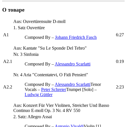
О товаре
Aus: Ouvertürensuite D-moll
1. Satz Ouvertüre
A1
6:27
Composed By –
Johann Friedrich Fasch
Aus: Kantate "Su Le Sponde Del Tebro"
Nr. 3 Sinfonia
A2.1
0:19
Composed By –
Alessandro Scarlatti
Nr. 4 Aria "Contentatevi, O Fidi Pensieri"
Composed By –
Alessandro Scarlatti
Tenor
A2.2
2:23
Vocals –
Peter Schreier
Trumpet [Solo] –
Ludwig Güttler
Aus: Konzert Für Vier Violinen, Streicher Und Basso
Continuo E-moll Op. 3 Nr. 4 RV 550
2. Satz: Allegro Assai
Composed By –
Antonio Vivaldi
Violin [1]