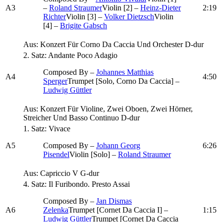
A3
–
Roland Straumer
Violin [2] –
Heinz-Dieter
2:19
Richter
Violin [3] –
Volker Dietzsch
Violin
[4] –
Brigite Gabsch
Aus: Konzert Für Corno Da Caccia Und Orchester D-dur
2. Satz: Andante Poco Adagio
Composed By –
Johannes Matthias
A4
4:50
Sperger
Trumpet [Solo, Corno Da Caccia] –
Ludwig Güttler
Aus: Konzert Für Violine, Zwei Oboen, Zwei Hörner,
Streicher Und Basso Continuo D-dur
1. Satz: Vivace
A5
Composed By –
Johann Georg
6:26
Pisendel
Violin [Solo] –
Roland Straumer
Aus: Capriccio V G-dur
4. Satz: Il Furibondo. Presto Assai
Composed By –
Jan Dismas
A6
Zelenka
Trumpet [Cornet Da Caccia I] –
1:15
Ludwig Güttler
Trumpet [Cornet Da Caccia