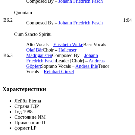
Composed By –
Johann Friedrich Fasch
Quoniam
B6.2
1:04
Composed By –
Johann Friedrich Fasch
Cum Sancto Spiritu
Alto Vocals –
Elisabeth Wilke
Bass Vocals –
Olaf Bär
Choir –
Hallenser
B6.3
Madrigalisten
Composed By –
Johann
Friedrich Fasch
Leader [Choir] –
Andreas
Göpfert
Soprano Vocals –
Andrea Ihle
Tenor
Vocals –
Reinhart Ginzel
Характеристики
Лейбл
Eterna
Страна
ГДР
Год
1988
Состояние
NM
Примечание
D
формат
LP