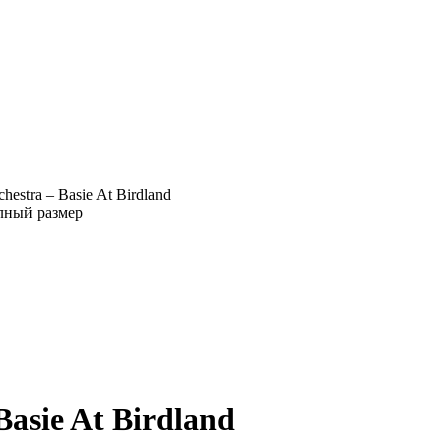
hestra ‎– Basie At Birdland
лный размер
Basie At Birdland