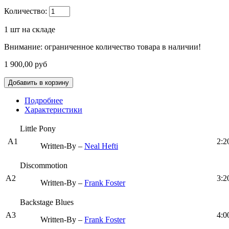
Количество:
1
шт на складе
Внимание: ограниченное количество товара в наличии!
1 900,00 руб
Подробнее
Характеристики
Little Pony
A1
2:2
Written-By –
Neal Hefti
Discommotion
A2
3:2
Written-By –
Frank Foster
Backstage Blues
A3
4:0
Written-By –
Frank Foster