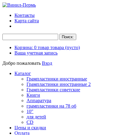
Контакты
Карта сайта
Корзина:
0
товар
товара
(пусто)
Ваша учетная запись
Добро пожаловать
Вход
Каталог
Грампластинки иностранные
Грампластинки иностранные 2
Грампластинки советские
Книги
Аппаратура
грампластинки на 78 об
10"
для детей
CD
Цены и скидки
Оплата