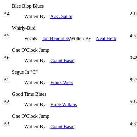
Blee Blop Blues
A4
2:1
Written-By –
A.K. Salim
Whirly-Bird
A5
4:5
Vocals –
Jon Hendricks
Written-By –
Neal Hefti
One O'Clock Jump
A6
0:4
Written-By –
Count Basie
Segue In "C"
B1
8:2
Written-By –
Frank Wess
Good Time Blues
B2
5:1
Written-By –
Ernie Wilkins
One O'Clock Jump
B3
4:3
Written-By –
Count Basie