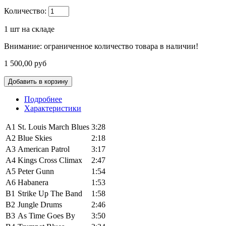
Количество:
1
шт на складе
Внимание: ограниченное количество товара в наличии!
1 500,00 руб
Подробнее
Характеристики
A1
St. Louis March Blues
3:28
A2
Blue Skies
2:18
A3
American Patrol
3:17
A4
Kings Cross Climax
2:47
A5
Peter Gunn
1:54
A6
Habanera
1:53
B1
Strike Up The Band
1:58
B2
Jungle Drums
2:46
B3
As Time Goes By
3:50