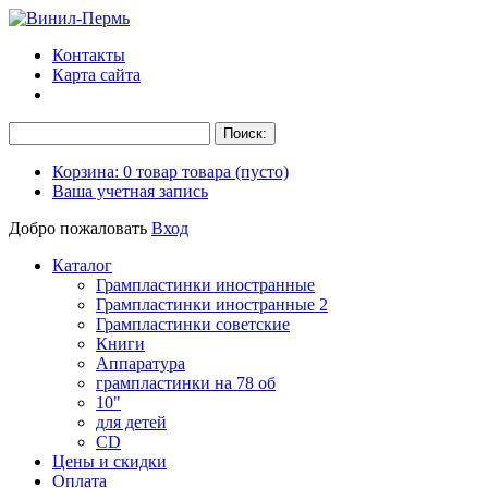
Контакты
Карта сайта
Корзина:
0
товар
товара
(пусто)
Ваша учетная запись
Добро пожаловать
Вход
Каталог
Грампластинки иностранные
Грампластинки иностранные 2
Грампластинки советские
Книги
Аппаратура
грампластинки на 78 об
10"
для детей
CD
Цены и скидки
Оплата