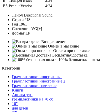
B4
Trumpet Blues
2:34
B5
Peanut Vendor
4:24
Лейбл
Directional Sound
Страна
US
Год
1961
Состояние
VG[+]
формат
LP
Возврат денег
Обмен в магазине
Оплата при поставке
Бесплатная доставка
100% безопасная оплата
Категории
Грампластинки иностранные
Грампластинки иностранные 2
Грампластинки советские
Книги
Аппаратура
грампластинки на 78 об
10"
для детей