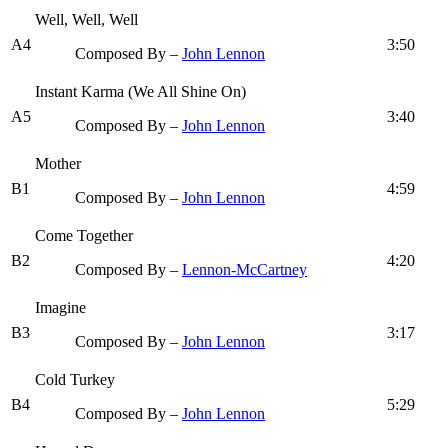
Well, Well, Well
A4
3:50
Composed By –
John Lennon
Instant Karma (We All Shine On)
A5
3:40
Composed By –
John Lennon
Mother
B1
4:59
Composed By –
John Lennon
Come Together
B2
4:20
Composed By –
Lennon-McCartney
Imagine
B3
3:17
Composed By –
John Lennon
Cold Turkey
B4
5:29
Composed By –
John Lennon