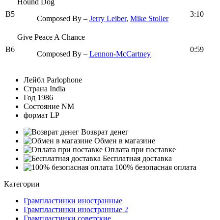
Hound Dog
B5
3:10
Composed By –
Jerry Leiber
,
Mike Stoller
Give Peace A Chance
B6
0:59
Composed By –
Lennon-McCartney
Лейбл
Parlophone
Страна
India
Год
1986
Состояние
NM
формат
LP
Возврат денег
Обмен в магазине
Оплата при поставке
Бесплатная доставка
100% безопасная оплата
Категории
Грампластинки иностранные
Грампластинки иностранные 2
Грампластинки советские