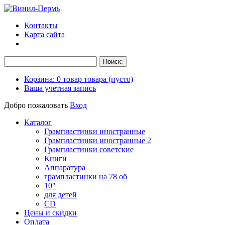
Контакты
Карта сайта
Корзина:
0
товар
товара
(пусто)
Ваша учетная запись
Добро пожаловать
Вход
Каталог
Грампластинки иностранные
Грампластинки иностранные 2
Грампластинки советские
Книги
Аппаратура
грампластинки на 78 об
10"
для детей
CD
Цены и скидки
Оплата