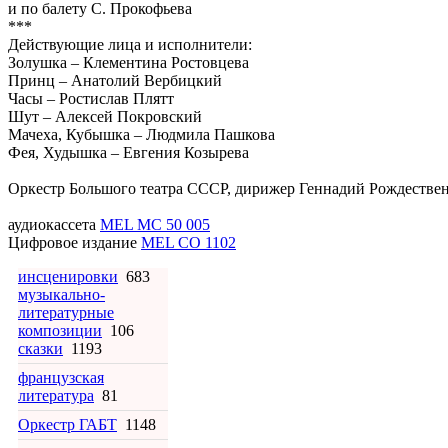
и по балету С. Прокофьева
***
Действующие лица и исполнители:
Золушка – Клементина Ростовцева
Принц – Анатолий Вербицкий
Часы – Ростислав Плятт
Шут – Алексей Покровский
Мачеха, Кубышка – Людмила Пашкова
Фея, Худышка – Евгения Козырева
Оркестр Большого театра СССР, дирижер Геннадий Рождестве
аудиокассета
MEL MC 50 005
Цифровое издание
MEL CO 1102
инсценировки
683
музыкально-
литературные
композиции
106
сказки
1193
французская
литература
81
Оркестр ГАБТ
1148