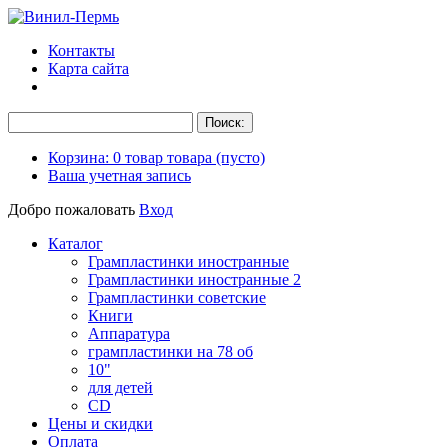
Контакты
Карта сайта
Корзина:
0
товар
товара
(пусто)
Ваша учетная запись
Добро пожаловать
Вход
Каталог
Грампластинки иностранные
Грампластинки иностранные 2
Грампластинки советские
Книги
Аппаратура
грампластинки на 78 об
10"
для детей
CD
Цены и скидки
Оплата