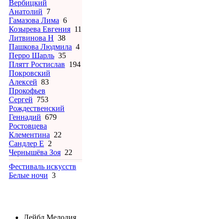
Вербицкий
Анатолий
7
Гамазова Лима
6
Козырева Евгения
11
Литвинова Н
38
Пашкова Людмила
4
Перро Шарль
35
Плятт Ростислав
194
Покровский
Алексей
83
Прокофьев
Сергей
753
Рождественский
Геннадий
679
Ростовцева
Клементина
22
Сандлер Е
2
Чернышёва Зоя
22
Фестиваль искусств
Белые ночи
3
Лейбл
Мелодия