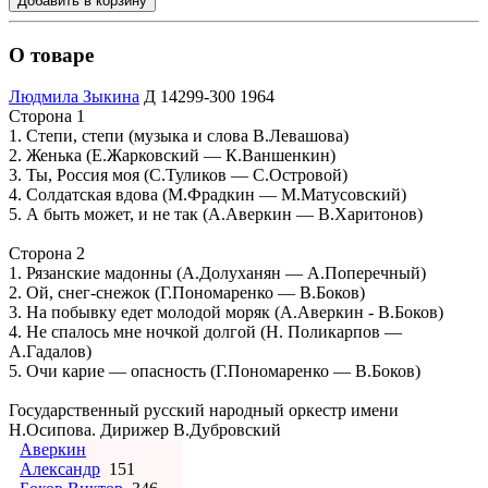
Добавить в корзину
О товаре
Людмила Зыкина
Д 14299-300
1964
Сторона 1
1. Степи, степи (музыка и слова В.Левашова)
2. Женька (Е.Жарковский — К.Ваншенкин)
3. Ты, Россия моя (С.Туликов — С.Островой)
4. Солдатская вдова (М.Фрадкин — М.Матусовский)
5. А быть может, и не так (А.Аверкин — В.Харитонов)
Сторона 2
1. Рязанские мадонны (А.Долуханян — А.Поперечный)
2. Ой, снег-снежок (Г.Пономаренко — В.Боков)
3. На побывку едет молодой моряк (А.Аверкин - В.Боков)
4. Не спалось мне ночкой долгой (Н. Поликарпов —
А.Гадалов)
5. Очи карие — опасность (Г.Пономаренко — В.Боков)
Государственный русский народный оркестр имени
Н.Осипова. Дирижер В.Дубровский
Аверкин
Александр
151