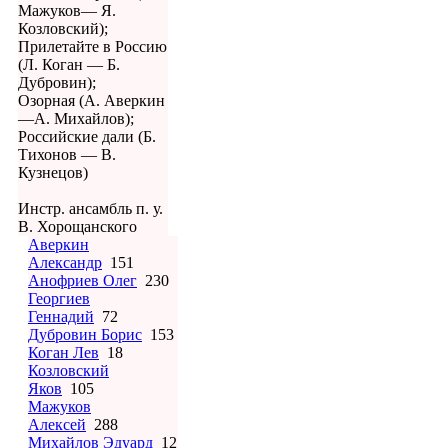
Мажуков— Я.
Козловский);
Прилетайте в Россию
(Л. Коган — Б.
Дубровин);
Озорная (А. Аверкин
—А. Михайлов);
Российские дали (Б.
Тихонов — В.
Кузнецов)
Инстр. ансамбль п. у.
В. Хорощанского
Аверкин
Александр
151
Анофриев Олег
230
Георгиев
Геннадий
72
Дубровин Борис
153
Коган Лев
18
Козловский
Яков
105
Мажуков
Алексей
288
Михайлов Эдуард
12