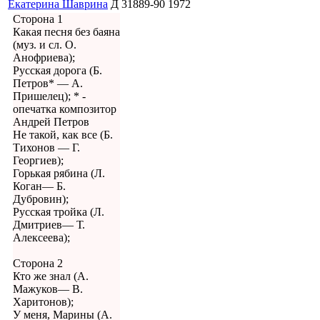
Екатерина Шаврина
Д 31889-90
1972
Сторона 1
Какая песня без баяна
(муз. и сл. О.
Анофриева);
Русская дорога (Б.
Петров* — А.
Пришелец); * -
опечатка композитор
Андрей Петров
Не такой, как все (Б.
Тихонов — Г.
Георгиев);
Горькая рябина (Л.
Коган— Б.
Дубровин);
Русская тройка (Л.
Дмитриев— Т.
Алексеева);
Сторона 2
Кто же знал (А.
Мажуков— В.
Харитонов);
У меня, Марины (А.