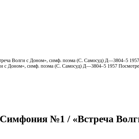
еча Волги с Доном», симф. поэма (С. Самосуд) Д—3804–5 195
Посмотре
имфония №1 / «Встреча Волги 