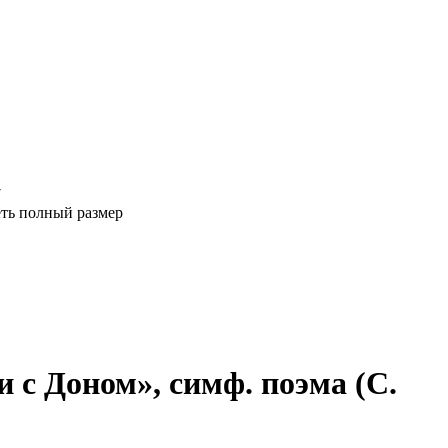
7
ть полный размер
с Доном», симф. поэма (С.