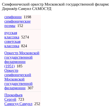
Симфонический оркестр Московской государственной филарм
Дирижёр Самуил САМОСУД
симфонии
1198
симфонические
поэмы
152
русская
классика
5274
советская
классика
824
Оркестр Московской
государственной
филармонии
(1951)
185
Оркестр
симфонический
Московской
государственной
филармонии
307
Прокофьев
Сергей
723
Самосуд Самуил
252