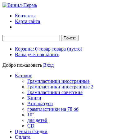
Контакты
Карта сайта
Корзина:
0
товар
товара
(пусто)
Ваша учетная запись
Добро пожаловать
Вход
Каталог
Грампластинки иностранные
Грампластинки иностранные 2
Грампластинки советские
Книги
Аппаратура
грампластинки на 78 об
10"
для детей
CD
Цены и скидки
Оплата