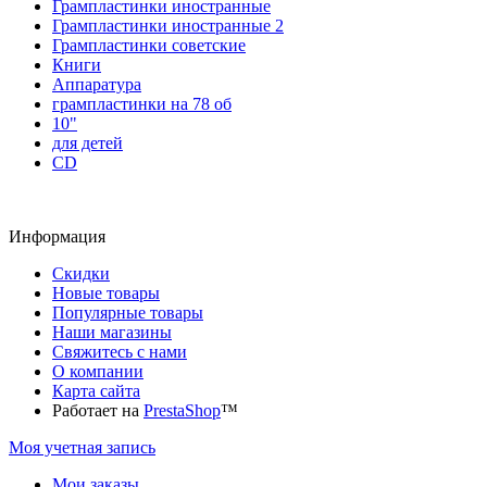
Грампластинки иностранные
Грампластинки иностранные 2
Грампластинки советские
Книги
Аппаратура
грампластинки на 78 об
10"
для детей
CD
Информация
Скидки
Новые товары
Популярные товары
Наши магазины
Свяжитесь с нами
О компании
Карта сайта
Работает на
PrestaShop
™
Моя учетная запись
Мои заказы