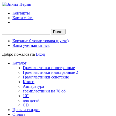
Контакты
Карта сайта
Корзина:
0
товар
товара
(пусто)
Ваша учетная запись
Добро пожаловать
Вход
Каталог
Грампластинки иностранные
Грампластинки иностранные 2
Грампластинки советские
Книги
Аппаратура
грампластинки на 78 об
10"
для детей
CD
Цены и скидки
Оплата