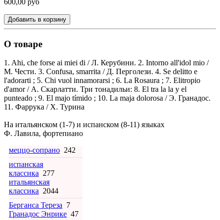
600,00 руб
Добавить в корзину
О товаре
1. Ahi, che forse ai miei di / Л. Керубини. 2. Intorno all'idol mio /
М. Чести. 3. Confusa, smarrita / Д. Перголези. 4. Se delitto e
l'adorarti ; 5. Chi vuol innamorarsi ; 6. La Rosaura ; 7. Elitropio
d'amor / А. Скарлатти. Три тонадильи: 8. El tra la la y el
punteado ; 9. El majo tímido ; 10. La maja dolorosa / Э. Гранадос.
11. Фаррука / Х. Турина
На итальянском (1-7) и испанском (8-11) языках
Ф. Лавила, фортепиано
меццо-сопрано
242
испанская
классика
277
итальянская
классика
2044
Берганса Тереза
7
Гранадос Энрике
47