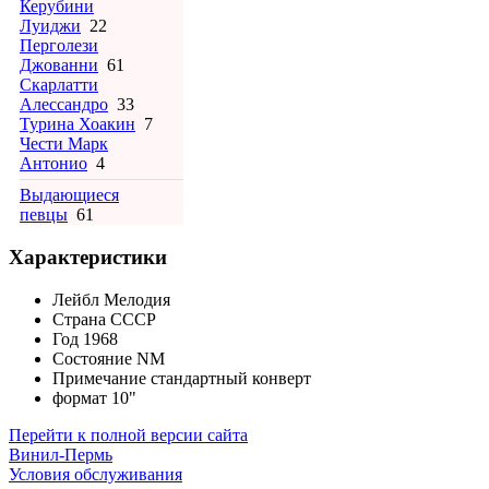
Керубини
Луиджи
22
Перголези
Джованни
61
Скарлатти
Алессандро
33
Турина Хоакин
7
Чести Марк
Антонио
4
Выдающиеся
певцы
61
Характеристики
Лейбл
Мелодия
Страна
СССР
Год
1968
Состояние
NM
Примечание
стандартный конверт
формат
10"
Перейти к полной версии сайта
Винил-Пермь
Условия обслуживания