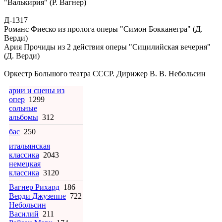
"Валькирия" (Р. Вагнер)
Д-1317
Романс Фиеско из пролога оперы "Симон Бокканегра" (Д.
Верди)
Ария Прочиды из 2 действия оперы "Сицилийская вечерня"
(Д. Верди)
Оркестр Большого театра СССР. Дирижер В. В. Небольсин
арии и сцены из
опер
1299
сольные
альбомы
312
бас
250
итальянская
классика
2043
немецкая
классика
3120
Вагнер Рихард
186
Верди Джузеппе
722
Небольсин
Василий
211